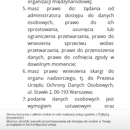
organizacji międzynarodowej;
masz prawo do: żądania od
administratora dostępu do danych
osobowych, prawo do ich
sprostowania, usunięcia lub
ograniczenia przetwarzania, prawo do
wniesienia sprzeciwu wobec
przetwarzania, prawo do przenoszenia
danych, prawo do cofnięcia zgody w
dowolnym momencie;
masz prawo wniesienia skargi do
organu nadzorczego, tj. do Prezesa
Urzędu Ochrony Danych Osobowych,
ul. Stawki 2, 00-193 Warszawa;
podanie danych osobowych jest
wymogiem ustawowym oraz
warunkiem zawarcia umowy, a
Strona korzysta z plików cookie w celu realizacji usług zgodnie z
Polityką
prywatności
.
niepodanie danych w zakresie
Możesz określić warunki przechowywania lub dostępu do cookie w Twojej
przeglądarce lub konfiguracji usługi.
wymaganym przez administratora