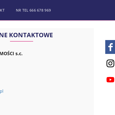
KT
NR TEL 666 678 969
NE KONTAKTOWE
OŚCI s.c.
pl