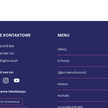
E KONTAKTOWE
MENU
66 678 969
Oferty
66 644 124
@aghouse.pl
O firmie
ź nas na:
Zgłoś nieruchomość
Kariera
arne lokalizacje:
Kontakt
ńsk Śródmieście
nr tel 666 678 969