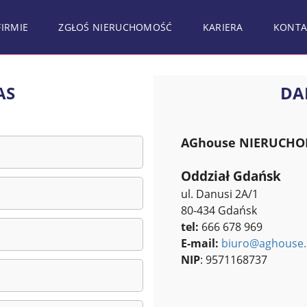
FIRMIE
ZGŁOŚ NIERUCHOMOŚĆ
KARIERA
KONTA
AS
DA
AGhouse NIERUCHOM
Oddział Gdańsk
ul. Danusi 2A/1
80-434 Gdańsk
tel:
666 678 969
E-mail:
biuro@aghouse.
NIP
: 9571168737